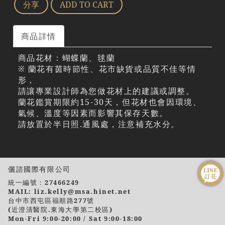
分享
ADD TO CART
商品詳情
商品花材：蝴蝶蘭、毬蘭
※ 蘭花有茵時節性、花市缺貨或品質不佳等情
形，
請讓專業設計師為您做花材上的建議或調整。
蘭花鑑賞期限約15-30天，但花材也會因環境、
氣候、溫度等因素而影響其保存天數。
請放置於半日照.通風處，注意補充水分。
儷諮國際有限公司
統一編號：27466249
MAIL: liz.kelly@msa.hinet.net
台中市西屯區福順路277號
(近澄清醫院.東海大學第二校區)
Mon-Fri 9:00-20:00 / Sat 9:00-18:00