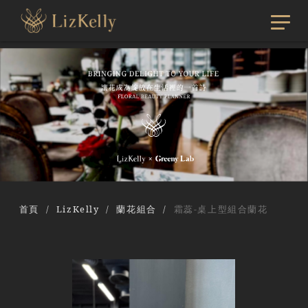
首頁
LizKelly
蘭花組合
霜蕊-桌上型組合蘭花