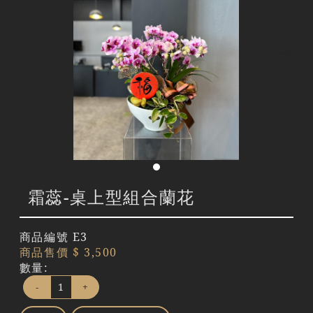
霜蕊-桌上型組合蘭花
商品編號
E3
商品售價
$ 3,500
數量:
-
+