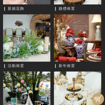
❙ 新娘花飾
❙ 婚禮佈置
❙ 活動佈置
❙ 新年佈置