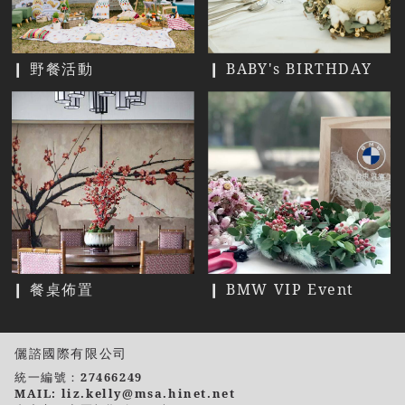
❙ 野餐活動
❙ BABY's BIRTHDAY
❙ 餐桌佈置
❙ BMW VIP Event
儷諮國際有限公司
統一編號：27466249
MAIL: liz.kelly@msa.hinet.net