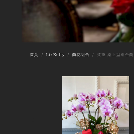
首頁
LizKelly
蘭花組合
柔黛-桌上型組合蘭