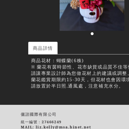
商品詳情
商品花材：蝴蝶蘭(6株)
※ 蘭花有茵時節性、花市缺貨或品質不佳等
請讓專業設計師為您做花材上的建議或調整
蘭花鑑賞期限約15-30天，但花材也會因
請放置於半日照.通風處，注意補充水分。
儷諮國際有限公司
統一編號：27466249
MAIL: liz.kelly@msa.hinet.net