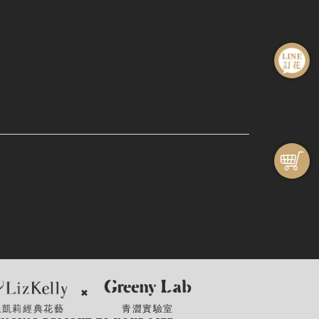
✖
絲凱莉經典花藝
青澀實驗室