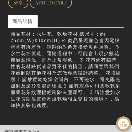
分享
ADD TO CART
商品詳情
商品花材：永生花、乾燥花材 總尺寸：約
25cm(W)x30cm(H) ※ 商品呈現顏色會因電腦
螢幕有所差異，請斟酌對色差接受度再購買。 ※
永生花在製造、運輸過程中，可能會出現少數花
瓣龜裂情況，是為正常現象。 ※ 花市偶有臨時
性的花材缺貨或品質不佳的情形，請同意讓我們
花藝師以其他花材為您做專業設計調整。 花禮維
護 1 請放置於乾燥空間內，不可碰水，避免陽光
照射及過於潮濕的環境 2 如有灰塵可用柔軟乾刷
順著花朵紋理輕輕刷除灰塵即可。 3 請注意如永
生花長期放置於潮濕乾燥相互交替的環境下，易
加快其裂化速度。
儷諮國際有限公司